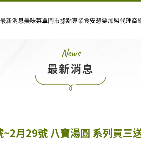
最新消息
美味菜單
門市據點
專業食安
想要加盟
代理商
N
e
w
s
最
新
消
息
月1號~2月29號 八寶湯圓 系列買三