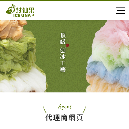
A
g
e
n
t
代
理
商
網
頁