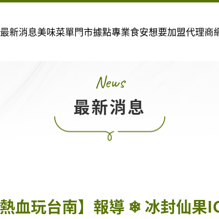
最新消息
美味菜單
門市據點
專業食安
想要加盟
代理商
N
e
w
s
最
新
消
息
謝【熱血玩台南】報導 ❄ 冰封仙果