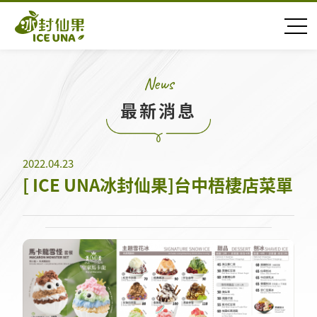
N
e
w
s
最
新
消
息
2022.04.23
[ ICE UNA冰封仙果]台中梧棲店菜單