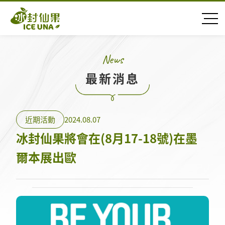
N
e
w
s
最
新
消
息
近期活動
2024.08.07
冰封仙果將會在(8月17-18號)在墨
爾本展出歐